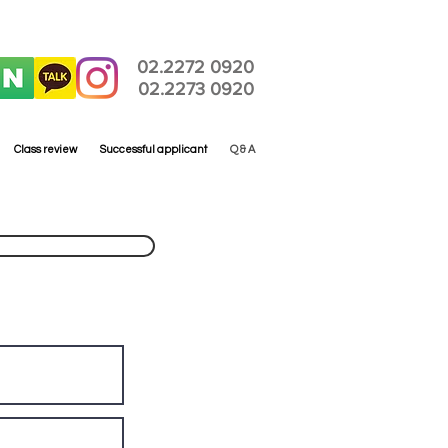
02.2272 0920
02.2273 0920
Class review
Successful applicant
Q & A